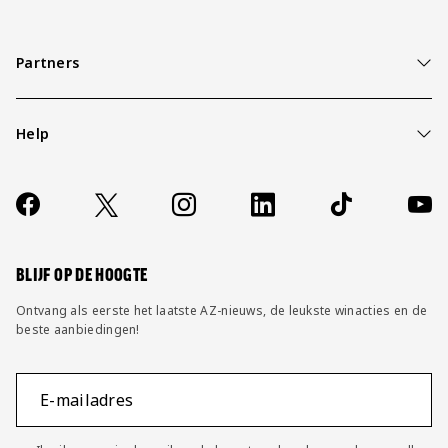
Partners
Help
Over ons
Contact
Socials
https://www.facebook.com/AZAlkmaar
X
Instagram
LinkedIn
TikTok
YouT
FAQ
Wijzig privacy instellingen
BLIJF OP DE HOOGTE
Ontvang als eerste het laatste AZ-nieuws, de leukste winacties en de
beste aanbiedingen!
E-mailadres