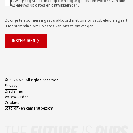
Ik wil graag via de mail op de hoogte gehouden worden van alle
AZ-nieuws updates en ontwikkelingen.
Door je te abonneren gaat u akkoord met ons
privacybeleid
en geeft
u toestemming om updates van ons te ontvangen.
INSCHRIJVEN
Overig
© 2026 AZ. All rights reserved.
Privacy
Disclaimer
Voorwaarden
Cookies
Stadion- en cameratoezicht