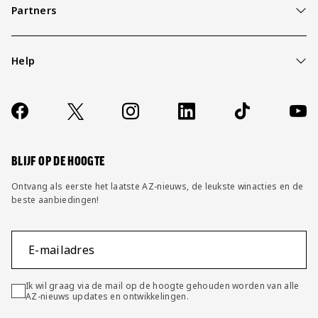
Partners
Help
Over ons
Contact
Socials
https://www.facebook.com/AZAlkmaar
X
Instagram
LinkedIn
TikTok
YouT
FAQ
Wijzig privacy instellingen
BLIJF OP DE HOOGTE
Ontvang als eerste het laatste AZ-nieuws, de leukste winacties en de
beste aanbiedingen!
E-mailadres
Ik wil graag via de mail op de hoogte gehouden worden van alle
AZ-nieuws updates en ontwikkelingen.