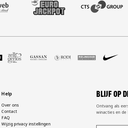
AFAS SOFTWARE
T PARTNER LEASEWEB
BEZOEK ONZE SLEEVE PARTNER EUROJACKPOT
BEZOEK ONZE ACADEM
GP Groot
 partner Voetbalshop
oek onze partner Zell Gerlos
Bezoek onze partner Gassan
Bezoek onze partner Rodi Media
Bezoek onze partner Rei
Bezoek onze pa
Bezoek
BLIJF OP 
Help
Over ons
Ontvang als eer
Contact
winacties en de
FAQ
Wijzig privacy instellingen