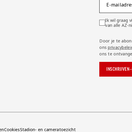
E-mailadre
Ik wil graag
van alle AZ-
Door je te abon
ons
privacybelei
ons te ontvange
INSCHRIJVEN
ok.com/AZAlkmaar
e
en
Cookies
Stadion- en cameratoezicht