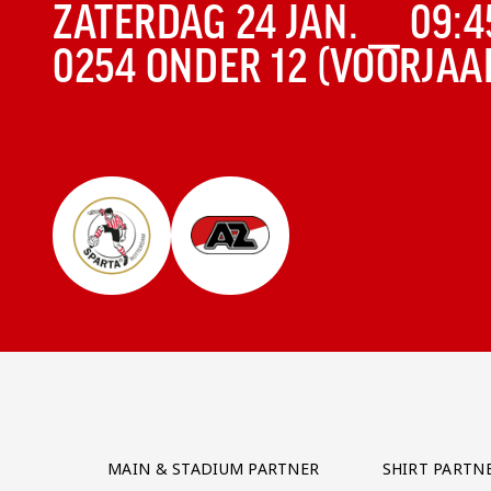
ZATERDAG 24 JAN. ⎯ 09:4
COMPETITIE:
0254 ONDER 12 (VOORJAAR
Partner Logos Grid
MAIN & STADIUM PARTNER
SHIRT PARTN