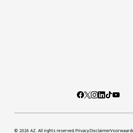
Socials
https://www.facebo
X
Instagram
LinkedIn
TikTok
YouTub
© 2026 AZ. All rights reserved.
Privacy
Disclaimer
Voorwaard
Overig