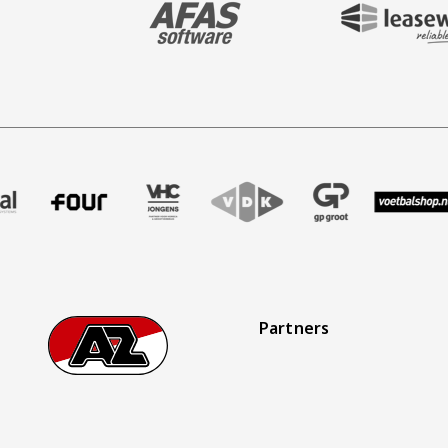
BEZOEK ONZE MAIN & STADIUM PARTNER 
BEZOEK ONZE SHIR
aak
r Treffer uitzendbureau
ze partner Intal
Bezoek onze partner Four
Partner Logos Slider
Bezoek onze partner VHC Jongens
Bezoek onze partner VDK
Bezoek onze partner 
Bezoek onze
Bez
Partners
Footer
Ga naar onze homepage