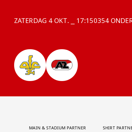
ZATERDAG 4 OKT. ⎯ 17:15
COMPETITIE
0354 ONDER
Partner Logos Grid
MAIN & STADIUM PARTNER
SHIRT PARTN