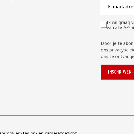
E-mailadre
Ik wil graag
van alle AZ-
Door je te abon
ons
privacybelei
ons te ontvange
INSCHRIJVEN
ok.com/AZAlkmaar
e
en
Cookies
Stadion- en cameratoezicht