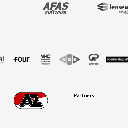
BEZOEK ONZE MAIN & STADIUM PARTNER 
BEZOEK ONZE SHIR
aak
r Treffer uitzendbureau
ze partner Intal
Bezoek onze partner Four
Partner Logos Slider
Bezoek onze partner VHC Jongens
Bezoek onze partner VDK
Bezoek onze partner 
Bezoek onze 
Bez
Partners
Footer
Ga naar onze homepage