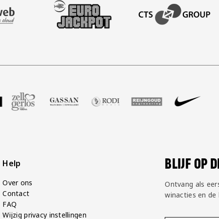
AFAS SOFTWARE
T PARTNER LEASEWEB
BEZOEK ONZE SLEEVE PARTNER EUROJACKPOT
BEZOEK ONZE ACADEM
GP Groot
partner Voetbalshop
oek onze partner Zell Gerlos
Bezoek onze partner Gassan
Bezoek onze partner Rodi Media
Bezoek onze partner Reij
Bezoek onze par
Bezoek
BLIJF OP 
Help
Over ons
Ontvang als eer
Contact
winacties en de
FAQ
Wijzig privacy instellingen