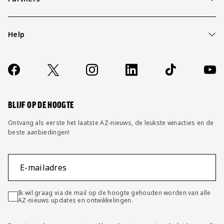
Help
Over ons
Contact
Socials
https://www.facebook.com/AZAlkmaar
X
Instagram
LinkedIn
TikTok
YouT
FAQ
Wijzig privacy instellingen
BLIJF OP DE HOOGTE
Ontvang als eerste het laatste AZ-nieuws, de leukste winacties en de
beste aanbiedingen!
E-mailadres
Ik wil graag via de mail op de hoogte gehouden worden van alle
AZ-nieuws updates en ontwikkelingen.