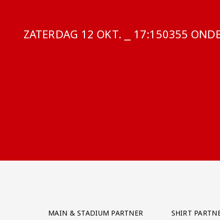
ZATERDAG 12 OKT. ⎯ 17:15
COMPETITI
0355 ONDE
Partner Logos Grid
MAIN & STADIUM PARTNER
SHIRT PARTN