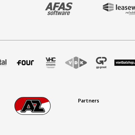
BEZOEK ONZE MAIN & STADIUM PARTNER 
BEZOEK ONZE SHIR
nmaak
o
ner Treffer uitzendbureau
onze partner Intal
Bezoek onze partner Four
Partner Logos Slider
Bezoek onze partner VHC Jongens
Bezoek onze partner VDK
Bezoek onze partne
Bezoek onz
B
Partners
Footer
Ga naar onze homepage