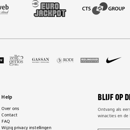
AFAS SOFTWARE
T PARTNER LEASEWEB
BEZOEK ONZE SLEEVE PARTNER EUROJACKPOT
BEZOEK ONZE ACADEM
r GP Groot
e partner Voetbalshop
ezoek onze partner Zell Gerlos
Bezoek onze partner Gassan
Bezoek onze partner Rodi Media
Bezoek onze partner Re
Bezoek onze p
Bezo
BLIJF OP 
Help
Over ons
Ontvang als eer
Contact
winacties en de
FAQ
Wijzig privacy instellingen