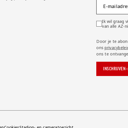
E-mailadre
Ik wil graag
van alle AZ-
Door je te abon
ons
privacybelei
ons te ontvange
INSCHRIJVEN
ok.com/AZAlkmaar
e
en
Cookies
Stadion- en cameratoezicht