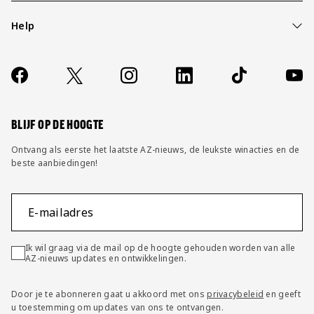
Help
Over ons
Contact
Socials
https://www.facebook.com/AZAlkmaar
X
Instagram
LinkedIn
TikTok
YouT
FAQ
Wijzig privacy instellingen
BLIJF OP DE HOOGTE
Ontvang als eerste het laatste AZ-nieuws, de leukste winacties en de
beste aanbiedingen!
E-mailadres
Ik wil graag via de mail op de hoogte gehouden worden van alle
AZ-nieuws updates en ontwikkelingen.
Door je te abonneren gaat u akkoord met ons
privacybeleid
en geeft
u toestemming om updates van ons te ontvangen.