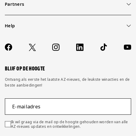
Partners
Help
Over ons
Contact
Socials
https://www.facebook.com/AZAlkmaar
X
Instagram
LinkedIn
TikTok
YouT
FAQ
Wijzig privacy instellingen
BLIJF OP DE HOOGTE
Ontvang als eerste het laatste AZ-nieuws, de leukste winacties en de
beste aanbiedingen!
E-mailadres
Ik wil graag via de mail op de hoogte gehouden worden van alle
AZ-nieuws updates en ontwikkelingen.