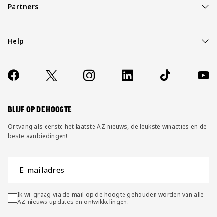
Partners
Help
Over ons
Contact
Socials
https://www.facebook.com/AZAlkmaar
X
Instagram
LinkedIn
TikTok
YouT
FAQ
Wijzig privacy instellingen
BLIJF OP DE HOOGTE
Ontvang als eerste het laatste AZ-nieuws, de leukste winacties en de
beste aanbiedingen!
E-mailadres
Ik wil graag via de mail op de hoogte gehouden worden van alle
AZ-nieuws updates en ontwikkelingen.