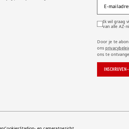
E-mailadre
Ik wil graag
van alle AZ-
Door je te abon
ons
privacybelei
ons te ontvange
INSCHRIJVEN
ok.com/AZAlkmaar
e
en
Cookies
Stadion- en cameratoezicht