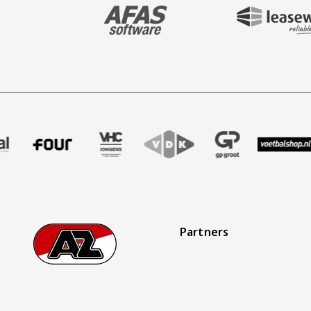
BEZOEK ONZE MAIN & STADIUM PARTNER 
BEZOEK ONZE SHIR
aak
r Treffer uitzendbureau
ze partner Intal
Bezoek onze partner Four
Partner Logos Slider
Bezoek onze partner VHC Jongens
Bezoek onze partner VDK
Bezoek onze partner 
Bezoek onze 
Bez
Partners
Footer
Ga naar onze homepage