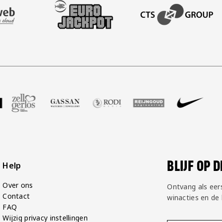
AFAS SOFTWARE
T PARTNER LEASEWEB
BEZOEK ONZE SLEEVE PARTNER EUROJACKPOT
BEZOEK ONZE ACADEM
GP Groot
partner Voetbalshop
oek onze partner Zell Gerlos
Bezoek onze partner Gassan
Bezoek onze partner Rodi Media
Bezoek onze partner Reij
Bezoek onze par
Bezoek
BLIJF OP 
Help
Over ons
Ontvang als eer
Contact
winacties en de
FAQ
Wijzig privacy instellingen