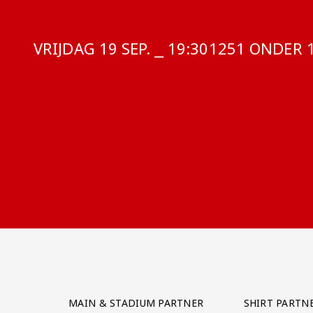
VRIJDAG 19 SEP. ⎯ 19:30
COMPETITIE:
1251 ONDER 
Partner Logos Grid
MAIN & STADIUM PARTNER
SHIRT PARTN