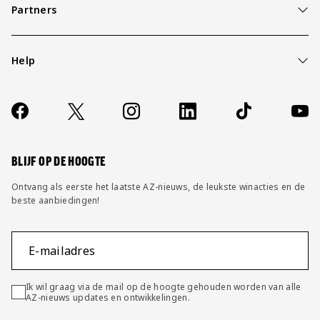
Partners
Help
Over ons
Contact
Socials
https://www.facebook.com/AZAlkmaar
X
Instagram
LinkedIn
TikTok
YouT
FAQ
Wijzig privacy instellingen
BLIJF OP DE HOOGTE
Ontvang als eerste het laatste AZ-nieuws, de leukste winacties en de
beste aanbiedingen!
E-mailadres
Ik wil graag via de mail op de hoogte gehouden worden van alle
AZ-nieuws updates en ontwikkelingen.