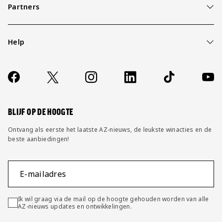
Partners
Help
Over ons
Contact
Socials
https://www.facebook.com/AZAlkmaar
X
Instagram
LinkedIn
TikTok
YouT
FAQ
Wijzig privacy instellingen
BLIJF OP DE HOOGTE
Ontvang als eerste het laatste AZ-nieuws, de leukste winacties en de
beste aanbiedingen!
E-mailadres
Ik wil graag via de mail op de hoogte gehouden worden van alle
AZ-nieuws updates en ontwikkelingen.