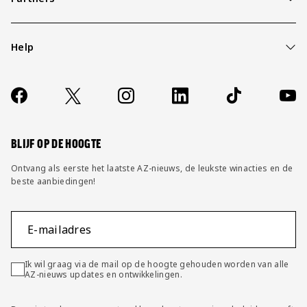
Help
Over ons
Contact
Socials
https://www.facebook.com/AZAlkmaar
X
Instagram
LinkedIn
TikTok
YouT
FAQ
Wijzig privacy instellingen
BLIJF OP DE HOOGTE
Ontvang als eerste het laatste AZ-nieuws, de leukste winacties en de
beste aanbiedingen!
E-mailadres
Ik wil graag via de mail op de hoogte gehouden worden van alle
AZ-nieuws updates en ontwikkelingen.