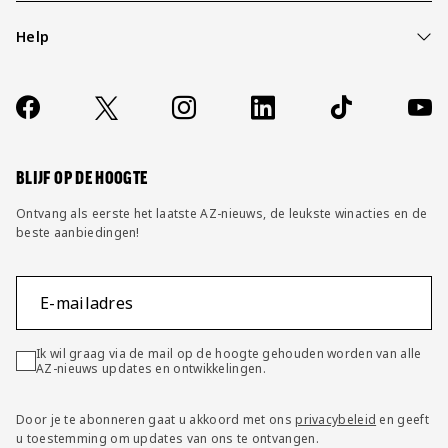
Help
Over ons
Contact
Socials
https://www.facebook.com/AZAlkmaar
X
Instagram
LinkedIn
TikTok
YouT
FAQ
Wijzig privacy instellingen
BLIJF OP DE HOOGTE
Ontvang als eerste het laatste AZ-nieuws, de leukste winacties en de
beste aanbiedingen!
E-mailadres
Ik wil graag via de mail op de hoogte gehouden worden van alle
AZ-nieuws updates en ontwikkelingen.
Door je te abonneren gaat u akkoord met ons
privacybeleid
en geeft
u toestemming om updates van ons te ontvangen.