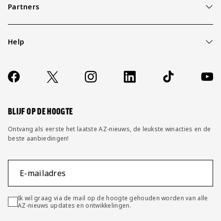
Partners
Help
Over ons
Contact
Socials
https://www.facebook.com/AZAlkmaar
X
Instagram
LinkedIn
TikTok
YouT
FAQ
Wijzig privacy instellingen
BLIJF OP DE HOOGTE
Ontvang als eerste het laatste AZ-nieuws, de leukste winacties en de
beste aanbiedingen!
E-mailadres
Ik wil graag via de mail op de hoogte gehouden worden van alle
AZ-nieuws updates en ontwikkelingen.