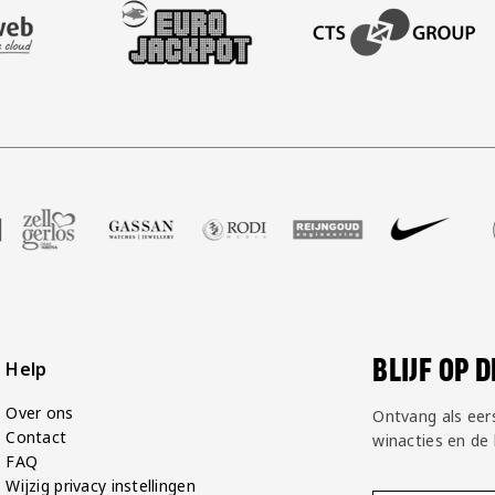
AFAS SOFTWARE
T PARTNER LEASEWEB
BEZOEK ONZE SLEEVE PARTNER EUROJACKPOT
BEZOEK ONZE ACADEM
P Groot
partner Voetbalshop
ek onze partner Zell Gerlos
Bezoek onze partner Gassan
Bezoek onze partner Rodi Media
Bezoek onze partner Reij
Bezoek onze par
Bezoek
BLIJF OP 
Help
Over ons
Ontvang als eer
Contact
winacties en de
FAQ
Wijzig privacy instellingen