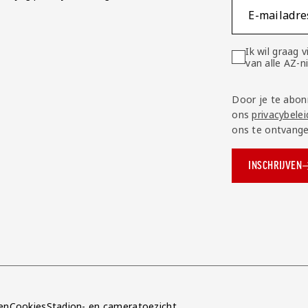
E-mailadre
Ik wil graag
van alle AZ-
Door je te abon
ons
privacybelei
ons te ontvange
INSCHRIJVEN
ok.com/AZAlkmaar
e
en
Cookies
Stadion- en cameratoezicht