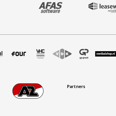
BEZOEK ONZE MAIN & STADIUM PARTNER 
BEZOEK ONZE SHIR
ak
r Treffer uitzendbureau
e partner Intal
Bezoek onze partner Four
Partner Logos Slider
Bezoek onze partner VHC Jongens
Bezoek onze partner VDK
Bezoek onze partner G
Bezoek onze 
Bezo
Partners
Footer
Ga naar onze homepage