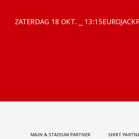
ZATERDAG 18 OKT. ⎯ 13:15
COMPETITI
EUROJACK
Partner Logos Grid
MAIN & STADIUM PARTNER
SHIRT PARTN