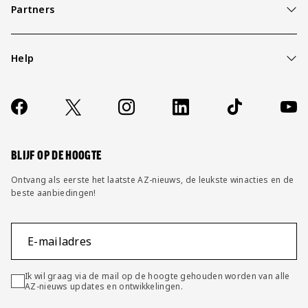
Partners
Help
Over ons
Contact
Socials
https://www.facebook.com/AZAlkmaar
X
Instagram
LinkedIn
TikTok
YouT
FAQ
Wijzig privacy instellingen
BLIJF OP DE HOOGTE
Ontvang als eerste het laatste AZ-nieuws, de leukste winacties en de
beste aanbiedingen!
E-mailadres
Ik wil graag via de mail op de hoogte gehouden worden van alle
AZ-nieuws updates en ontwikkelingen.