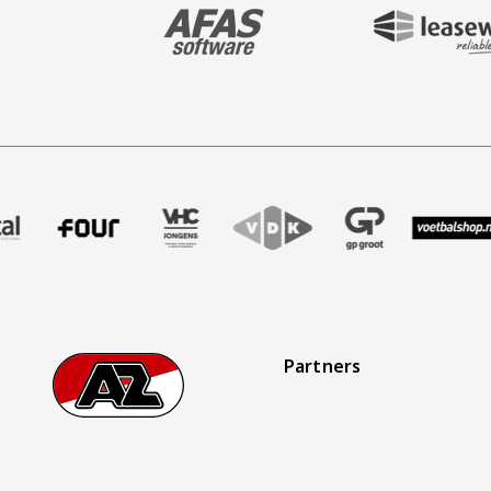
BEZOEK ONZE MAIN & STADIUM PARTNER 
BEZOEK ONZE SHIR
aak
er Treffer uitzendbureau
ze partner Intal
Bezoek onze partner Four
Partner Logos Slider
Bezoek onze partner VHC Jongens
Bezoek onze partner VDK
Bezoek onze partner 
Bezoek onze
Bez
Partners
Footer
Ga naar onze homepage