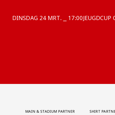
DINSDAG 24 MRT. ⎯ 17:00
COMPETITI
JEUGDCUP O
Partner Logos Grid
MAIN & STADIUM PARTNER
SHIRT PARTN