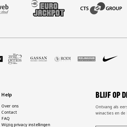
AFAS SOFTWARE
T PARTNER LEASEWEB
BEZOEK ONZE SLEEVE PARTNER EUROJACKPOT
BEZOEK ONZE ACADEM
GP Groot
 partner Voetbalshop
oek onze partner Zell Gerlos
Bezoek onze partner Gassan
Bezoek onze partner Rodi Media
Bezoek onze partner Rei
Bezoek onze pa
Bezoek
BLIJF OP 
Help
Over ons
Ontvang als eer
Contact
winacties en de
FAQ
Wijzig privacy instellingen