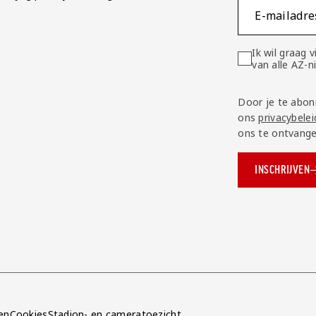
E-mailadre
Ik wil graag
van alle AZ-
Door je te abon
ons
privacybelei
ons te ontvange
INSCHRIJVEN
ok.com/AZAlkmaar
e
en
Cookies
Stadion- en cameratoezicht