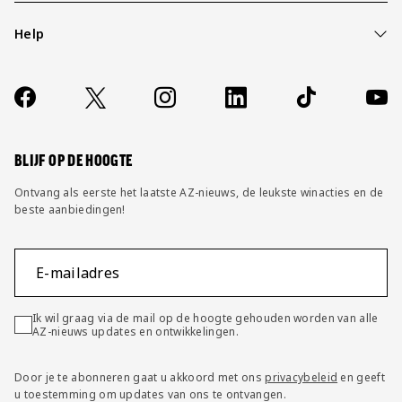
Help
Over ons
Contact
Socials
https://www.facebook.com/AZAlkmaar
X
Instagram
LinkedIn
TikTok
YouT
FAQ
Wijzig privacy instellingen
BLIJF OP DE HOOGTE
Ontvang als eerste het laatste AZ-nieuws, de leukste winacties en de
beste aanbiedingen!
E-mailadres
Ik wil graag via de mail op de hoogte gehouden worden van alle
AZ-nieuws updates en ontwikkelingen.
Door je te abonneren gaat u akkoord met ons
privacybeleid
en geeft
u toestemming om updates van ons te ontvangen.