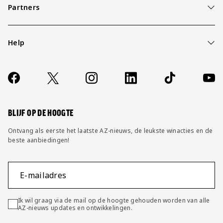
Partners
Help
Over ons
Contact
Socials
https://www.facebook.com/AZAlkmaar
X
Instagram
LinkedIn
TikTok
YouT
FAQ
Wijzig privacy instellingen
BLIJF OP DE HOOGTE
Ontvang als eerste het laatste AZ-nieuws, de leukste winacties en de
beste aanbiedingen!
E-mailadres
Ik wil graag via de mail op de hoogte gehouden worden van alle
AZ-nieuws updates en ontwikkelingen.