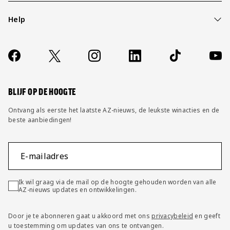
Help
Over ons
Contact
Socials
https://www.facebook.com/AZAlkmaar
X
Instagram
LinkedIn
TikTok
YouT
FAQ
Wijzig privacy instellingen
BLIJF OP DE HOOGTE
Ontvang als eerste het laatste AZ-nieuws, de leukste winacties en de
beste aanbiedingen!
E-mailadres
Ik wil graag via de mail op de hoogte gehouden worden van alle
AZ-nieuws updates en ontwikkelingen.
Door je te abonneren gaat u akkoord met ons
privacybeleid
en geeft
u toestemming om updates van ons te ontvangen.