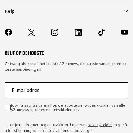
Help
Over ons
Contact
Socials
https://www.facebook.com/AZAlkmaar
X
Instagram
LinkedIn
TikTok
YouT
FAQ
Wijzig privacy instellingen
BLIJF OP DE HOOGTE
Ontvang als eerste het laatste AZ-nieuws, de leukste winacties en de
beste aanbiedingen!
E-mailadres
Ik wil graag via de mail op de hoogte gehouden worden van alle
AZ-nieuws updates en ontwikkelingen.
Door je te abonneren gaat u akkoord met ons
privacybeleid
en geeft
u toestemming om updates van ons te ontvangen.