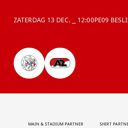
ZATERDAG 13 DEC. ⎯ 12:00
COMPETITI
PE09 BESL
Partner Logos Grid
MAIN & STADIUM PARTNER
SHIRT PARTN