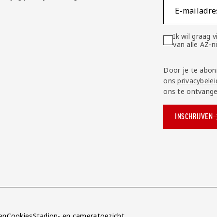
E-mailadre
Ik wil graag
van alle AZ-
Door je te abon
ons
privacybelei
ons te ontvange
INSCHRIJVEN
ok.com/AZAlkmaar
e
en
Cookies
Stadion- en cameratoezicht