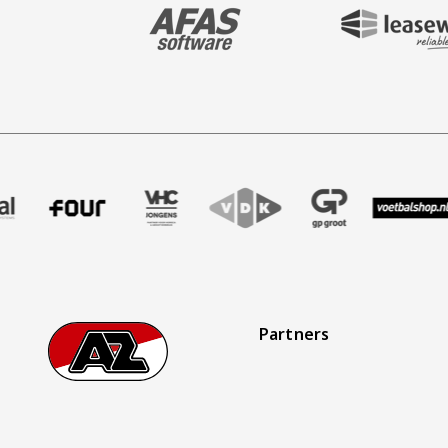
BEZOEK ONZE MAIN & STADIUM PARTNER 
BEZOEK ONZE SHIR
aak
r Treffer uitzendbureau
ze partner Intal
Bezoek onze partner Four
Partner Logos Slider
Bezoek onze partner VHC Jongens
Bezoek onze partner VDK
Bezoek onze partner 
Bezoek onze 
Bez
Partners
Footer
Ga naar onze homepage