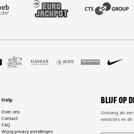
AFAS SOFTWARE
T PARTNER LEASEWEB
BEZOEK ONZE SLEEVE PARTNER EUROJACKPOT
BEZOEK ONZE ACADEM
GP Groot
partner Voetbalshop
oek onze partner Zell Gerlos
Bezoek onze partner Gassan
Bezoek onze partner Rodi Media
Bezoek onze partner Reij
Bezoek onze par
Bezoek
BLIJF OP 
Help
Over ons
Ontvang als eer
Contact
winacties en de
FAQ
Wijzig privacy instellingen