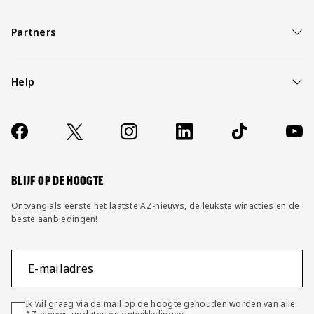
Partners
Help
Over ons
Contact
Socials
https://www.facebook.com/AZAlkmaar
X
Instagram
LinkedIn
TikTok
YouT
FAQ
Wijzig privacy instellingen
BLIJF OP DE HOOGTE
Ontvang als eerste het laatste AZ-nieuws, de leukste winacties en de
beste aanbiedingen!
E-mailadres
Ik wil graag via de mail op de hoogte gehouden worden van alle