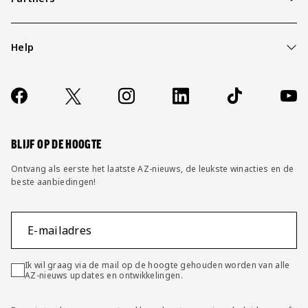
Help
Over ons
Contact
Socials
https://www.facebook.com/AZAlkmaar
X
Instagram
LinkedIn
TikTok
YouT
FAQ
Wijzig privacy instellingen
BLIJF OP DE HOOGTE
Ontvang als eerste het laatste AZ-nieuws, de leukste winacties en de
beste aanbiedingen!
E-mailadres
Ik wil graag via de mail op de hoogte gehouden worden van alle
AZ-nieuws updates en ontwikkelingen.