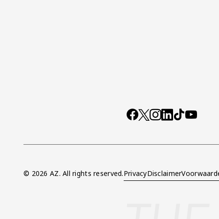
Socials
https://www.facebo
X
Instagram
LinkedIn
TikTok
YouTub
© 2026 AZ. All rights reserved.
Privacy
Disclaimer
Voorwaard
Overig