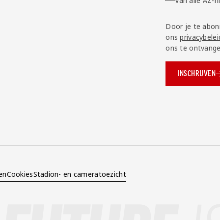
van alle AZ-
Door je te abon
ons
privacybelei
ons te ontvange
INSCHRIJVEN
ok.com/AZAlkmaar
e
en
Cookies
Stadion- en cameratoezicht