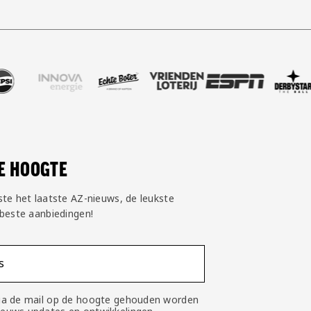
oud
er Nike
ze partner Pepsi
Bezoek onze partner Innova Energie
Bezoek onze partner Echte Boter
Bezoek onze partner Vriendenlo
Bezoek onze partner 
Bezoek onze
Bez
DE HOOGTE
ste het laatste AZ-nieuws, de leukste
 beste aanbiedingen!
s
 via de mail op de hoogte gehouden worden