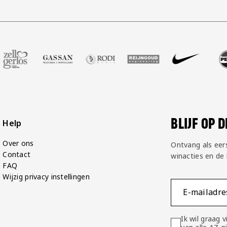
Groot
rtner Voetbalshop
 onze partner Zell Gerlos
Bezoek onze partner Gassan
Bezoek onze partner Rodi Media
Bezoek onze partner Reijng
Bezoek onze partn
Bezoek on
BLIJF OP 
Help
Over ons
Ontvang als eer
Contact
winacties en de
FAQ
Wijzig privacy instellingen
E-mailadre
Ik wil graag