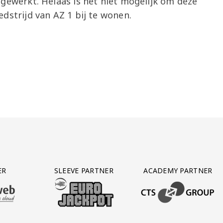
fgewerkt. Helaas is het niet mogelijk om deze
edstrijd van AZ 1 bij te wonen.
ER
SLEEVE PARTNER
ACADEMY PARTNER
AFAS SOFTWARE
T PARTNER LEASEWEB
BEZOEK ONZE SLEEVE PARTNER EUROJACKPOT
BEZOEK ONZE ACADEM