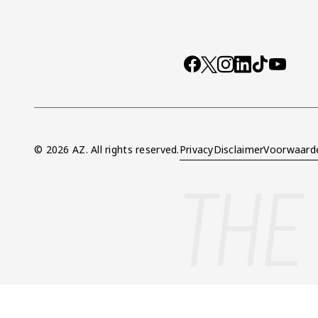
Socials
https://www.facebo
X
Instagram
LinkedIn
TikTok
YouTub
© 2026 AZ. All rights reserved.
Privacy
Disclaimer
Voorwaard
Overig