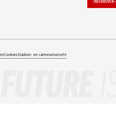
INSCHRIJVEN
ok.com/AZAlkmaar
e
en
Cookies
Stadion- en cameratoezicht