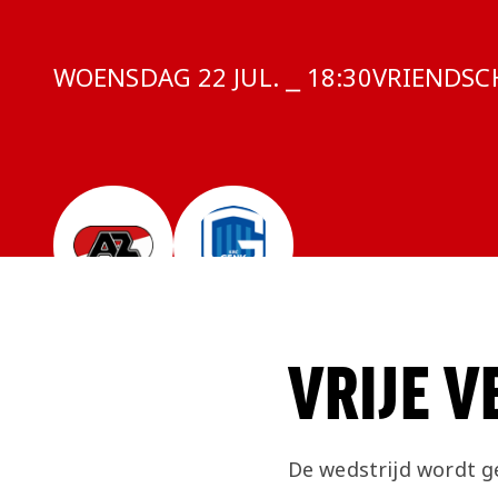
WOENSDAG 22 JUL. ⎯ 18:30
COMPETITI
VRIENDSC
VRIJE 
De wedstrijd wordt g