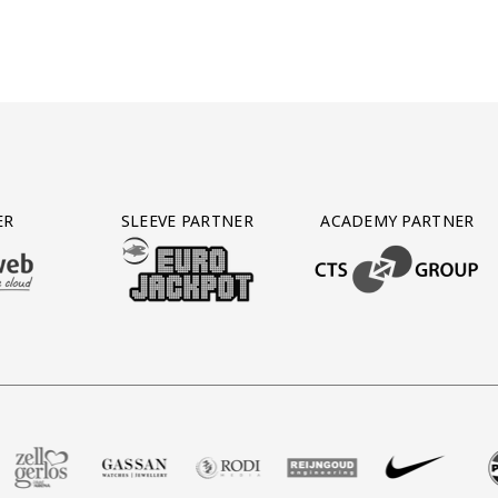
ER
SLEEVE PARTNER
ACADEMY PARTNER
AFAS SOFTWARE
T PARTNER LEASEWEB
BEZOEK ONZE SLEEVE PARTNER EUROJACKPOT
BEZOEK ONZE ACADEM
Groot
rtner Voetbalshop
 onze partner Zell Gerlos
Bezoek onze partner Gassan
Bezoek onze partner Rodi Media
Bezoek onze partner Reijng
Bezoek onze partn
Bezoek o