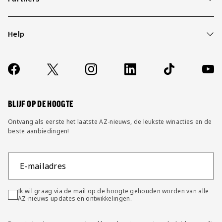
Help
Over ons
Contact
Socials
https://www.facebook.com/AZAlkmaar
X
Instagram
LinkedIn
TikTok
YouT
FAQ
Wijzig privacy instellingen
BLIJF OP DE HOOGTE
Ontvang als eerste het laatste AZ-nieuws, de leukste winacties en de
beste aanbiedingen!
E-mailadres
Ik wil graag via de mail op de hoogte gehouden worden van alle
AZ-nieuws updates en ontwikkelingen.