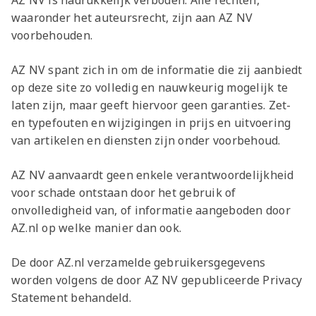
Meeting &
AZ NV is nadrukkelijk verboden. Alle rechten,
Seizoenarrangement
Grand Café Van
Jeugdopleiding
Nieuws
AZ 1
Over ons
Jeugdopleiding
waaronder het auteursrecht, zijn aan AZ NV
Events
BUSINESS
Nieuws
Gaal
Laatste
AZ
AZ Vrouwen
Jong AZ
Historie
Grand Café Van
Lid worden
Vacatures
Over de AZ
Onder 19
Jong AZ
Over de
voorbehouden.
TICKETS
Nieuws
Seizoenkaart
AZ Vrouwen
Seizoenkaart
Seizoenkaart
Prijzenkast
AFAS Stadion
Gaal
Evenementen
Jeugdopleiding
Onder 17
Vrouwen
foundation
AZ 1
Nieuws
Nieuws
Nieuws
Jaarrekening
Praktische
De vriendjes
Youth League
AZ NV spant zich in om de informatie die zij aanbiedt
Onder 16
Onder 17
Nieuws
LOG IN
Jong AZ
Juniorclubs
op deze site zo volledig en nauwkeurig mogelijk te
AZ
Selectie
Selectie
Selectie
Media
informatie
van AZ
Voetbalschool
Onder 15
Onder 16
laten zijn, maar geeft hiervoor geen garanties. Zet-
Bestel nu je
Vrouwen
Wedstrijden
Wedstrijden
Wedstrijden
Onze cultuur
Kinderfeestje
AFAS
Onder 14
AZ Jeugd
AZ
en typefouten en wijzigingen in prijs en uitvoering
seizoenkaart
Jong
Victor
Trainingscomplex
Onder 13
van artikelen en diensten zijn onder voorbehoud.
Jongens
Foundation
AZ Clubkaart
AZ
Nieuws
Nieuws
Onder 12
Uitregistratie
Nieuws
Onder 11
AZ NV aanvaardt geen enkele verantwoordelijkheid
AZ Jeugd
Werken bij AZ
Resale
video's
voor schade ontstaan door het gebruik of
Meiden
Praktische
AZ
onvolledigheid van, of informatie aangeboden door
informatie
Jeugdopleiding
AZ.nl op welke manier dan ook.
Zet wedstrijden
AZ
De door AZ.nl verzamelde gebruikersgegevens
in je agenda
Business
worden volgens de door AZ NV gepubliceerde Privacy
AZ Vrouwen
Statement behandeld.
seizoenkaart