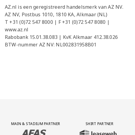
Jong AZ
AZ.nl is een geregistreerd handelsmerk van AZ NV.
Seizoenkaart
AZ NV, Postbus 1010, 1810 KA, Alkmaar (NL)
T +31 (0)72 547 8000 | F +31 (0)72 547 8080 |
www.az.nl
Rabobank 15.01.38.083 | KvK Alkmaar 412.38.026
BTW-nummer AZ NV: NL002831958B01
Partner Logos Grid
MAIN & STADIUM PARTNER
SHIRT PARTNER
BEZOEK ONZE MAIN & STADIUM PARTNER AFAS SOFTWARE
BEZOEK ONZE SHIRT PARTNER LEAS