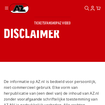
ZOEKEN
ACCOUN
CAR
Ga naar onze homepage
TICKETS
FANSHOP
AZ VIDEO
ZOEKEN
Zoeken
Sluiten
DISCLAIMER
TICKETS
FANSHOP
AZ VIDEO
TICKETS
BUSINESS
BUSINESS
AZ 1
AZ Business
Wat is AZ
Kees Kist
Bestel je
Business?
Hospitality
Lounge
AZ
seizoenkaart
De informatie op AZ.nl is bedoeld voor persoonlijk,
AZ Business
Georg Kessler
VROUWEN
NIEUWS
TEAMS
CLUB & FANS
JEUGDOPLEIDING
Nieuws
niet-commercieel gebruik. Elke vorm van
Exposure
Events
Lounge
herpublicatie van (een deel van) de inhoud van AZ.nl
Teams
Partnership
JONG AZ
zonder voorafgaande schriftelijke toestemming van
Losse tickets
Skybox
Club & Fans