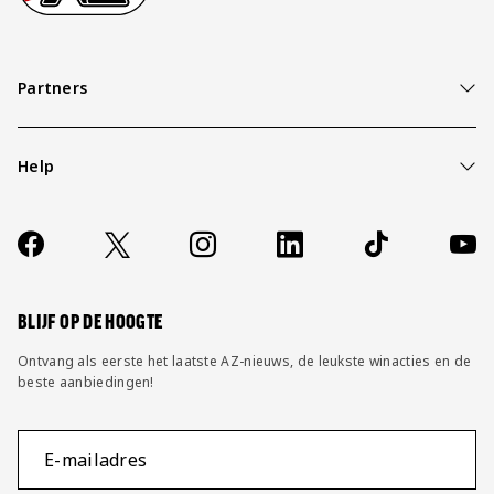
Partners
Help
Over ons
Contact
Socials
https://www.facebook.com/AZAlkmaar
X
Instagram
LinkedIn
TikTok
YouT
FAQ
Wijzig privacy instellingen
BLIJF OP DE HOOGTE
Ontvang als eerste het laatste AZ-nieuws, de leukste winacties en de
beste aanbiedingen!
E-mailadres