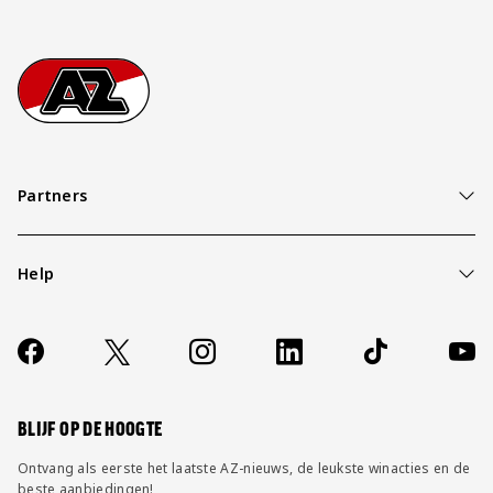
Footer
Ga naar onze homepage
Partners
Help
Over ons
Contact
Socials
https://www.facebook.com/AZAlkmaar
X
Instagram
LinkedIn
TikTok
YouT
FAQ
Wijzig privacy instellingen
BLIJF OP DE HOOGTE
Ontvang als eerste het laatste AZ-nieuws, de leukste winacties en de
beste aanbiedingen!