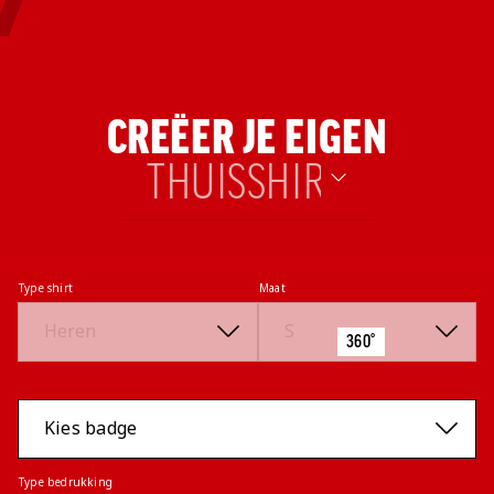
CREËER JE EIGEN
Speler
Type shirt
Maat
360°
Kies badge
Type bedrukking