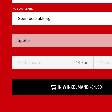
Type bedrukking
Speler
Achternaam
14 kar.
Numm
IN WINKELMAND -
84,99