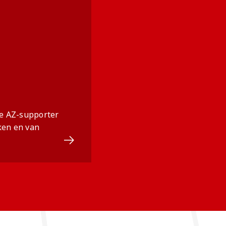
hte AZ-supporter
ken en van
Ga naar Fan items