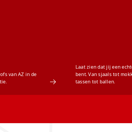
Laat zien dat jij een ec
ofs van AZ in de
bent. Van sjaals tot mok
ie.
tassen tot ballen.
Ga naar Training collectie