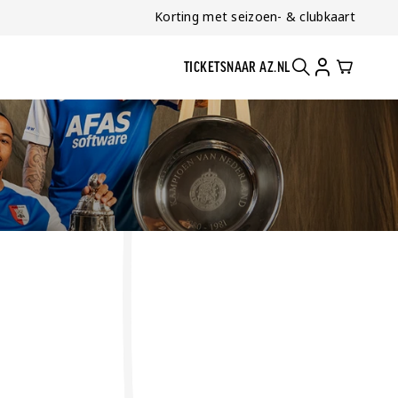
Korting met seizoen- & clubkaart
TICKETS
NAAR AZ.NL
ZOEKEN
ACCOUNT
CART