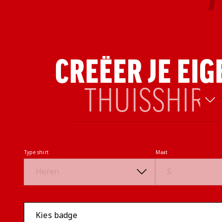
CREËER JE EIG
Speler
Type shirt
Maat
Kies badge