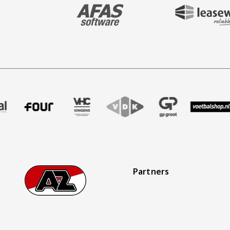
BEZOEK ONZE MAIN & STADIUM PARTNER 
BEZOEK ONZE SHIR
aak
r Treffer uitzendbureau
ze partner Intal
Bezoek onze partner Four
Partner Logos Slider
Bezoek onze partner VHC Jongens
Bezoek onze partner VDK
Bezoek onze partner 
Bezoek onze 
Bez
Partners
Footer
Ga naar onze homepage