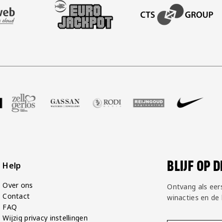
AFAS SOFTWARE
T PARTNER LEASEWEB
BEZOEK ONZE SLEEVE PARTNER EUROJACKPOT
BEZOEK ONZE ACADEM
GP Groot
partner Voetbalshop
oek onze partner Zell Gerlos
Bezoek onze partner Gassan
Bezoek onze partner Rodi Media
Bezoek onze partner Reij
Bezoek onze par
Bezoek
BLIJF OP 
Help
Over ons
Ontvang als eer
Contact
winacties en de
FAQ
Wijzig privacy instellingen