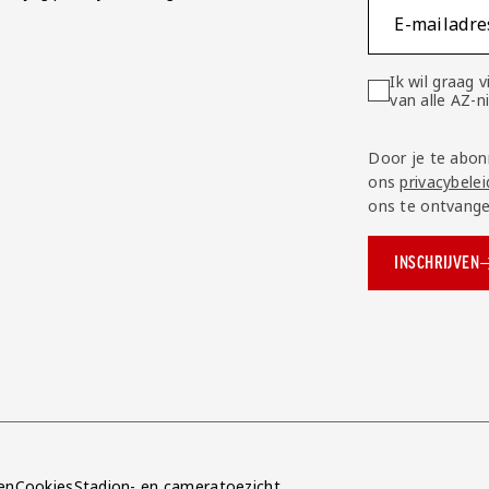
E-mailadre
Ik wil graag
van alle AZ-
Door je te abon
ons
privacybelei
ons te ontvange
INSCHRIJVEN
ok.com/AZAlkmaar
e
en
Cookies
Stadion- en cameratoezicht