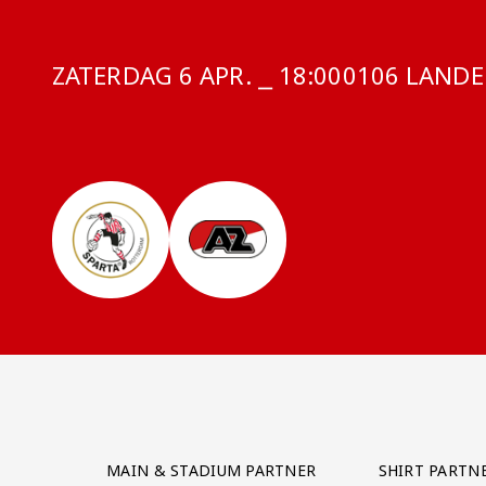
ZATERDAG 6 APR. ⎯ 18:00
COMPETITIE
0106 LANDEL
Partner Logos Grid
MAIN & STADIUM PARTNER
SHIRT PARTN