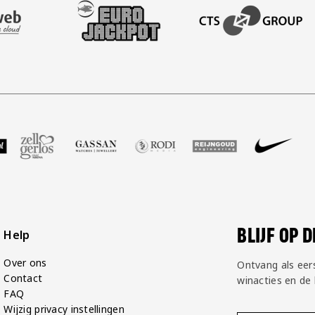
AFAS SOFTWARE
T PARTNER LEASEWEB
BEZOEK ONZE SLEEVE PARTNER EUROJACKPOT
BEZOEK ONZE ACADEM
GP Groot
 partner Voetbalshop
oek onze partner Zell Gerlos
Bezoek onze partner Gassan
Bezoek onze partner Rodi Media
Bezoek onze partner Rei
Bezoek onze pa
Bezoek
BLIJF OP 
Help
Over ons
Ontvang als eer
Contact
winacties en de
FAQ
Wijzig privacy instellingen