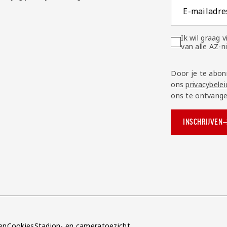
E-mailadre
Ik wil graag
van alle AZ-
Door je te abon
ons
privacybelei
ons te ontvange
INSCHRIJVEN
ok.com/AZAlkmaar
e
en
Cookies
Stadion- en cameratoezicht