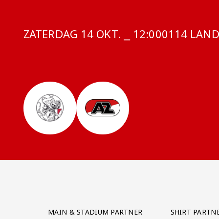
ZATERDAG 14 OKT. ⎯ 12:00
COMPETITI
0114 LAND
Partner Logos Grid
MAIN & STADIUM PARTNER
SHIRT PARTN