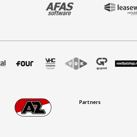
BEZOEK ONZE MAIN & STADIUM PARTNER 
BEZOEK ONZE SHIR
aak
er Treffer uitzendbureau
ze partner Intal
Bezoek onze partner Four
Partner Logos Slider
Bezoek onze partner VHC Jongens
Bezoek onze partner VDK
Bezoek onze partner 
Bezoek onze
Bez
Partners
Footer
Ga naar onze homepage