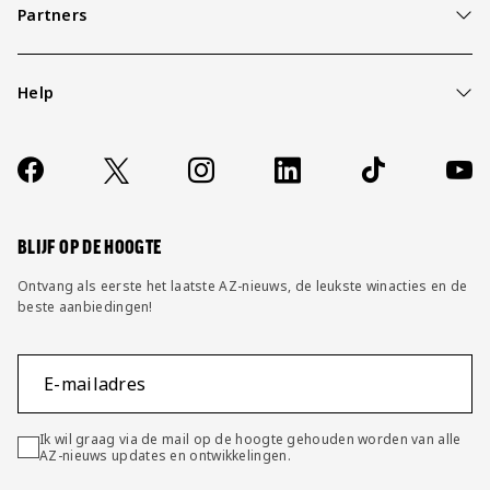
Partners
Help
Over ons
Contact
Socials
https://www.facebook.com/AZAlkmaar
X
Instagram
LinkedIn
TikTok
YouT
FAQ
Wijzig privacy instellingen
BLIJF OP DE HOOGTE
Ontvang als eerste het laatste AZ-nieuws, de leukste winacties en de
beste aanbiedingen!
E-mailadres
Ik wil graag via de mail op de hoogte gehouden worden van alle
AZ-nieuws updates en ontwikkelingen.