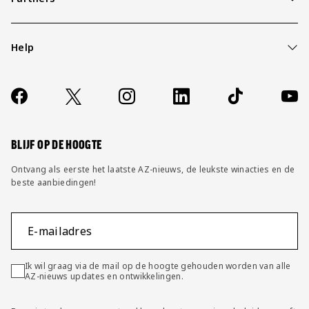
Help
Over ons
Contact
Socials
https://www.facebook.com/AZAlkmaar
X
Instagram
LinkedIn
TikTok
YouT
FAQ
Wijzig privacy instellingen
BLIJF OP DE HOOGTE
Ontvang als eerste het laatste AZ-nieuws, de leukste winacties en de
beste aanbiedingen!
E-mailadres
Ik wil graag via de mail op de hoogte gehouden worden van alle
AZ-nieuws updates en ontwikkelingen.