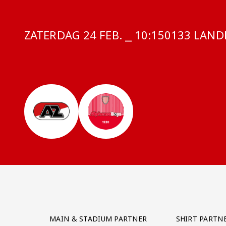
ZATERDAG 24 FEB. ⎯ 10:15
COMPETITI
0133 LANDE
Partner Logos Grid
MAIN & STADIUM PARTNER
SHIRT PARTN