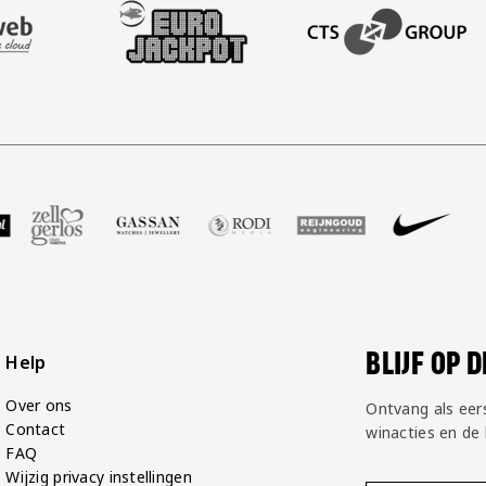
AFAS SOFTWARE
T PARTNER LEASEWEB
BEZOEK ONZE SLEEVE PARTNER EUROJACKPOT
BEZOEK ONZE ACADEM
GP Groot
 partner Voetbalshop
oek onze partner Zell Gerlos
Bezoek onze partner Gassan
Bezoek onze partner Rodi Media
Bezoek onze partner Rei
Bezoek onze pa
Bezoek
BLIJF OP 
Help
Over ons
Ontvang als eer
Contact
winacties en de
FAQ
Wijzig privacy instellingen