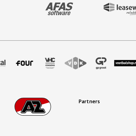
BEZOEK ONZE MAIN & STADIUM PARTNER 
BEZOEK ONZE SHIR
aak
er Treffer uitzendbureau
ze partner Intal
Bezoek onze partner Four
Partner Logos Slider
Bezoek onze partner VHC Jongens
Bezoek onze partner VDK
Bezoek onze partner 
Bezoek onze
Bez
Partners
Footer
Ga naar onze homepage