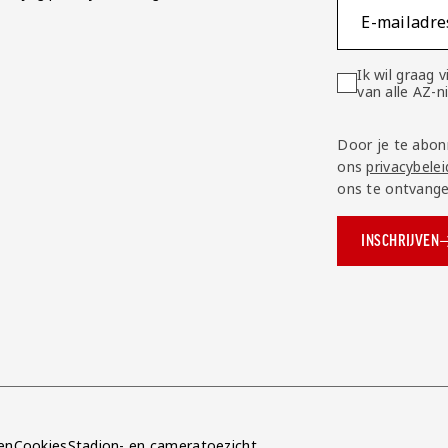
E-mailadre
Ik wil graag
van alle AZ-
Door je te abon
ons
privacybelei
ons te ontvange
INSCHRIJVEN
ok.com/AZAlkmaar
e
en
Cookies
Stadion- en cameratoezicht