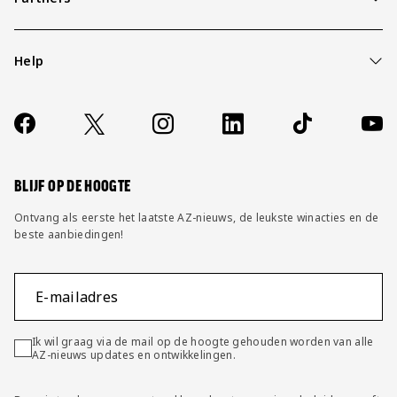
Help
Over ons
Contact
Socials
https://www.facebook.com/AZAlkmaar
X
Instagram
LinkedIn
TikTok
YouT
FAQ
Wijzig privacy instellingen
BLIJF OP DE HOOGTE
Ontvang als eerste het laatste AZ-nieuws, de leukste winacties en de
beste aanbiedingen!
E-mailadres
Ik wil graag via de mail op de hoogte gehouden worden van alle
AZ-nieuws updates en ontwikkelingen.