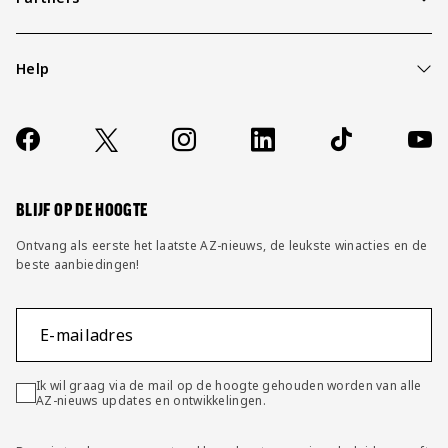
Help
Over ons
Contact
Socials
https://www.facebook.com/AZAlkmaar
X
Instagram
LinkedIn
TikTok
YouT
FAQ
Wijzig privacy instellingen
BLIJF OP DE HOOGTE
Ontvang als eerste het laatste AZ-nieuws, de leukste winacties en de
beste aanbiedingen!
E-mailadres
Ik wil graag via de mail op de hoogte gehouden worden van alle
AZ-nieuws updates en ontwikkelingen.