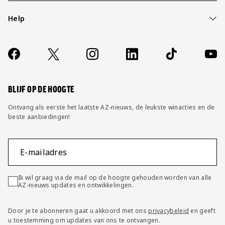
Help
Over ons
Contact
Socials
https://www.facebook.com/AZAlkmaar
X
Instagram
LinkedIn
TikTok
YouT
FAQ
Wijzig privacy instellingen
BLIJF OP DE HOOGTE
Ontvang als eerste het laatste AZ-nieuws, de leukste winacties en de
beste aanbiedingen!
E-mailadres
Ik wil graag via de mail op de hoogte gehouden worden van alle
AZ-nieuws updates en ontwikkelingen.
Door je te abonneren gaat u akkoord met ons
privacybeleid
en geeft
u toestemming om updates van ons te ontvangen.