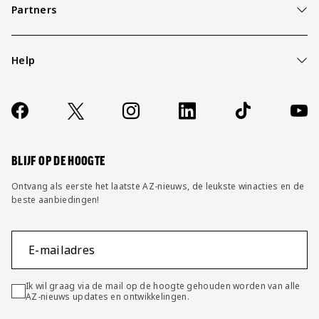
Partners
Help
Over ons
Contact
Socials
https://www.facebook.com/AZAlkmaar
X
Instagram
LinkedIn
TikTok
YouT
FAQ
Wijzig privacy instellingen
BLIJF OP DE HOOGTE
Ontvang als eerste het laatste AZ-nieuws, de leukste winacties en de
beste aanbiedingen!
E-mailadres
Ik wil graag via de mail op de hoogte gehouden worden van alle
AZ-nieuws updates en ontwikkelingen.