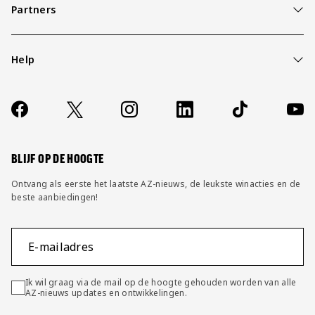
Partners
Help
Over ons
Contact
Socials
https://www.facebook.com/AZAlkmaar
X
Instagram
LinkedIn
TikTok
YouT
FAQ
Wijzig privacy instellingen
BLIJF OP DE HOOGTE
Ontvang als eerste het laatste AZ-nieuws, de leukste winacties en de
beste aanbiedingen!
E-mailadres
Ik wil graag via de mail op de hoogte gehouden worden van alle
AZ-nieuws updates en ontwikkelingen.