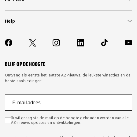
Help
Over ons
Contact
Socials
https://www.facebook.com/AZAlkmaar
X
Instagram
LinkedIn
TikTok
YouT
FAQ
Wijzig privacy instellingen
BLIJF OP DE HOOGTE
Ontvang als eerste het laatste AZ-nieuws, de leukste winacties en de
beste aanbiedingen!
E-mailadres
Ik wil graag via de mail op de hoogte gehouden worden van alle
AZ-nieuws updates en ontwikkelingen.