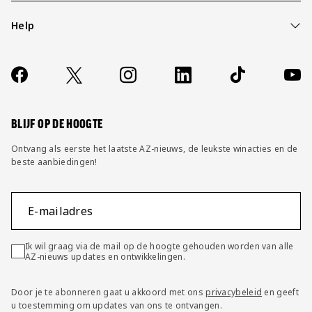
Help
Over ons
Contact
Socials
https://www.facebook.com/AZAlkmaar
X
Instagram
LinkedIn
TikTok
YouT
FAQ
Wijzig privacy instellingen
BLIJF OP DE HOOGTE
Ontvang als eerste het laatste AZ-nieuws, de leukste winacties en de
beste aanbiedingen!
E-mailadres
Ik wil graag via de mail op de hoogte gehouden worden van alle
AZ-nieuws updates en ontwikkelingen.
Door je te abonneren gaat u akkoord met ons
privacybeleid
en geeft
u toestemming om updates van ons te ontvangen.