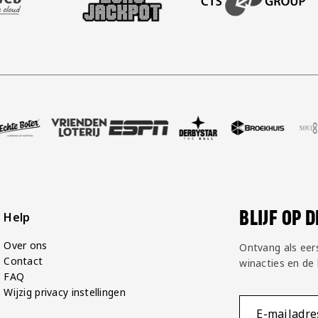
ie
te Boter
rtner Vriendenloterij
k onze partner ESPN
Bezoek onze partner Derbystar
Bezoek onze partner Broekhuis
Bezoek onze partner Novi8
Bezoek onze partne
Bezoek o
BLIJF OP 
Help
Over ons
Ontvang als eer
Contact
winacties en de
FAQ
Wijzig privacy instellingen
E-mailadre