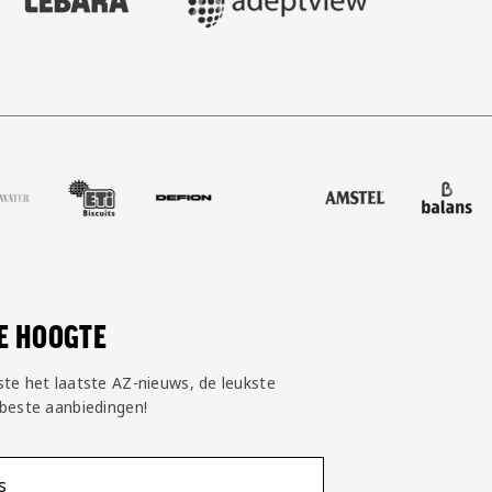
water
r Eti Biscuits
nze partner Defion
Bezoek onze partner Amstel
Bezoek onze partner Balans Sc
Bezoek onze partner e
Bezoek onze 
Bez
DE HOOGTE
ste het laatste AZ-nieuws, de leukste
 beste aanbiedingen!
s