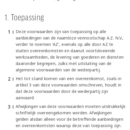
Meeting &
Seizoenarrangement
Grand Café Van
Jeugdopleiding
Nieuws
AZ 1
Over ons
Jeugdopleiding
Events
BUSINESS
Nieuws
Gaal
Laatste
AZ
AZ Vrouwen
Jong AZ
Historie
Grand Café Van
Lid worden
Vacatures
Over de AZ
Onder 19
Jong AZ
Over de
1. Toepassing
TICKETS
Nieuws
Seizoenkaart
AZ Vrouwen
Seizoenkaart
Seizoenkaart
Prijzenkast
AFAS Stadion
Gaal
Evenementen
Jeugdopleiding
Onder 17
Vrouwen
foundation
AZ 1
Nieuws
Nieuws
Nieuws
Jaarrekening
Praktische
De vriendjes
Youth League
Onder 16
Onder 17
Nieuws
Deze voorwaarden zijn van toepassing op alle
LOG IN
Jong AZ
Juniorclubs
AZ
Selectie
Selectie
Selectie
Media
informatie
van AZ
Voetbalschool
Onder 15
Onder 16
aanbiedingen van de naamloze vennootschap A.Z. N.V.,
Bestel nu je
Vrouwen
Wedstrijden
Wedstrijden
Wedstrijden
Onze cultuur
Kinderfeestje
AFAS
verder te noemen 'AZ', evenals op alle door AZ te
Onder 14
AZ Jeugd
AZ
sluiten overeenkomsten en daaruit voortvloeiende
seizoenkaart
Jong
Victor
Trainingscomplex
Onder 13
werkzaamheden, de levering van goederen en diensten
Jongens
Foundation
AZ Clubkaart
AZ
Nieuws
Nieuws
Onder 12
daaronder begrepen, zulks met uitsluiting van de
Uitregistratie
Nieuws
algemene voorwaarden van de wederpartij.
Onder 11
AZ Jeugd
Werken bij AZ
Resale
video's
Het tot stand komen van een overeenkomst, zoals in
Meiden
Praktische
AZ
artikel 3 van deze voorwaarden omschreven, houdt in
dat deze voorwaarden door de wederpartij zijn
informatie
Jeugdopleiding
aanvaard.
Zet wedstrijden
AZ
Afwijkingen van deze voorwaarden moeten uitdrukkelijk
in je agenda
Business
schriftelijk overeengekomen worden. Afwijkingen
AZ Vrouwen
gelden alsdan alleen voor de betreffende aanbiedingen
seizoenkaart
en overeenkomsten waarop deze van toepassing zijn.