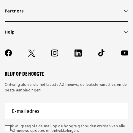
Partners
Help
Over ons
Contact
Socials
https://www.facebook.com/AZAlkmaar
X
Instagram
LinkedIn
TikTok
YouT
FAQ
Wijzig privacy instellingen
BLIJF OP DE HOOGTE
Ontvang als eerste het laatste AZ-nieuws, de leukste winacties en de
beste aanbiedingen!
E-mailadres
Ik wil graag via de mail op de hoogte gehouden worden van alle
AZ-nieuws updates en ontwikkelingen.