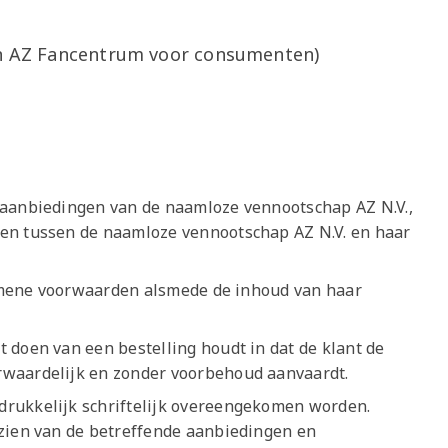
Onder 13
Praktische
Seizoenarrangement
Nieuws
Café Van
informatie
Nieuws
Nieuws
Gaal
n AZ Fancentrum voor consumenten)
Onder 12
Nieuws
video's
Zet
Onder 11
wedstrijden
AZ
in je
Jeugdopleiding
agenda
AZ
 aanbiedingen van de naamloze vennootschap AZ N.V.,
AZ Vrouwen
Business
en tussen de naamloze vennootschap AZ N.V. en haar
seizoenkaart
lgemene voorwaarden alsmede de inhoud van haar
Jong AZ
Seizoenkaart
 doen van een bestelling houdt in dat de klant de
rwaardelijk en zonder voorbehoud aanvaardt.
drukkelijk schriftelijk overeengekomen worden.
nzien van de betreffende aanbiedingen en