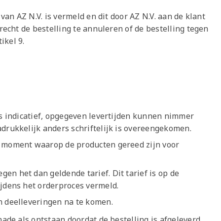
 van AZ N.V. is vermeld en dit door AZ N.V. aan de klant
 recht de bestelling te annuleren of de bestelling tegen
ikel 9.
ts indicatief, opgegeven levertijden kunnen nimmer
adrukkelijk anders schriftelijk is overeengekomen.
t moment waarop de producten gereed zijn voor
en het dan geldende tarief. Dit tarief is op de
ijdens het orderproces vermeld.
n deelleveringen na te komen.
hade als ontstaan doordat de bestelling is afgeleverd