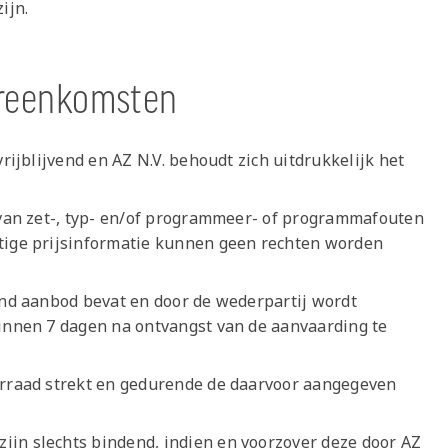
ijn.
ereenkomsten
vrijblijvend en AZ N.V. behoudt zich uitdrukkelijk het
n van zet-, typ- en/of programmeer- of programmafouten
atige prijsinformatie kunnen geen rechten worden
vend aanbod bevat en door de wederpartij wordt
binnen 7 dagen na ontvangst van de aanvaarding te
oorraad strekt en gedurende de daarvoor aangegeven
ijn slechts bindend, indien en voorzover deze door AZ