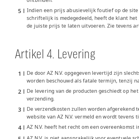
ontbinden.
Indien een prijs abusievelijk foutief op de site
schriftelijk is medegedeeld, heeft de klant het
de juiste prijs te laten uitvoeren. Zie tevens art
Artikel 4. Levering
De door AZ N.V. opgegeven levertijd zijn slech
worden beschouwd als fatale termijn, tenzij n
De levering van de producten geschiedt op he
verzending.
De verzendkosten zullen worden afgerekend teg
website van AZ N.V. vermeld en wordt tevens t
AZ N.V. heeft het recht om een overeenkomst i
AZ N.V. is niet aansprakelijk voor eventuele sc