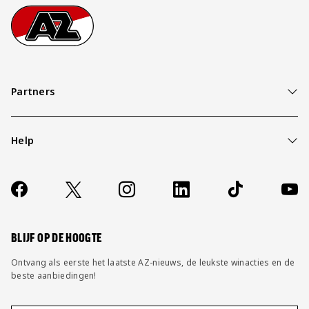
Footer
Ga naar onze homepage
LOG IN
Partners
Help
Over ons
Contact
Socials
https://www.facebook.com/AZAlkmaar
X
Instagram
LinkedIn
TikTok
YouT
FAQ
Wijzig privacy instellingen
BLIJF OP DE HOOGTE
Ontvang als eerste het laatste AZ-nieuws, de leukste winacties en de
beste aanbiedingen!