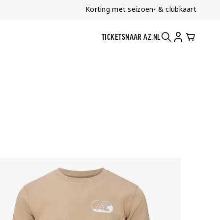
Korting met seizoen- & clubkaart
TICKETS
NAAR AZ.NL
ZOEKEN
ACCOUNT
CART