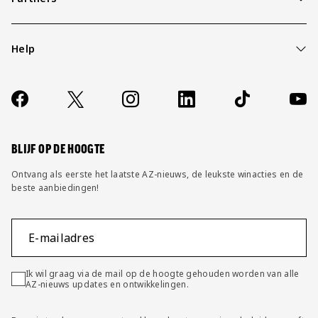
Help
Over ons
Contact
Socials
https://www.facebook.com/AZAlkmaar
X
Instagram
LinkedIn
TikTok
YouT
FAQ
Wijzig privacy instellingen
BLIJF OP DE HOOGTE
Ontvang als eerste het laatste AZ-nieuws, de leukste winacties en de
beste aanbiedingen!
E-mailadres
Ik wil graag via de mail op de hoogte gehouden worden van alle
AZ-nieuws updates en ontwikkelingen.