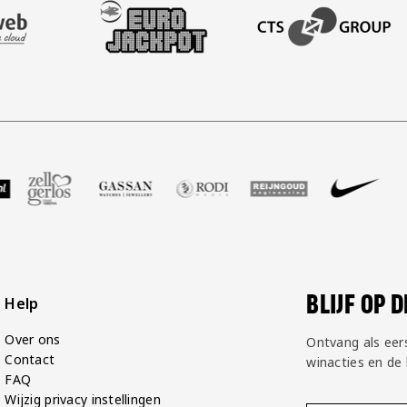
AFAS SOFTWARE
T PARTNER LEASEWEB
BEZOEK ONZE SLEEVE PARTNER EUROJACKPOT
BEZOEK ONZE ACADEM
GP Groot
 partner Voetbalshop
zoek onze partner Zell Gerlos
Bezoek onze partner Gassan
Bezoek onze partner Rodi Media
Bezoek onze partner Rei
Bezoek onze pa
Bezoe
BLIJF OP 
Help
Over ons
Ontvang als eer
Contact
winacties en de
FAQ
Wijzig privacy instellingen