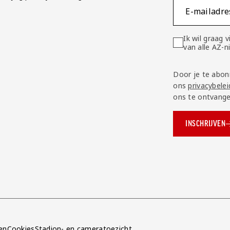
E-mailadre
Ik wil graag
van alle AZ-
Door je te abon
ons
privacybelei
ons te ontvange
INSCHRIJVEN
ok.com/AZAlkmaar
e
en
Cookies
Stadion- en cameratoezicht