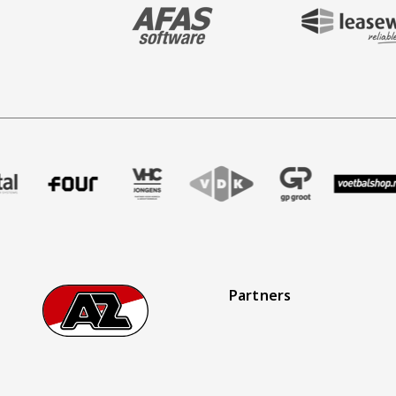
BEZOEK ONZE MAIN & STADIUM PARTNER 
BEZOEK ONZE SHIR
aak
er Treffer uitzendbureau
ze partner Intal
Bezoek onze partner Four
Partner Logos Slider
Bezoek onze partner VHC Jongens
Bezoek onze partner VDK
Bezoek onze partner 
Bezoek onze
Be
Partners
Footer
Ga naar onze homepage