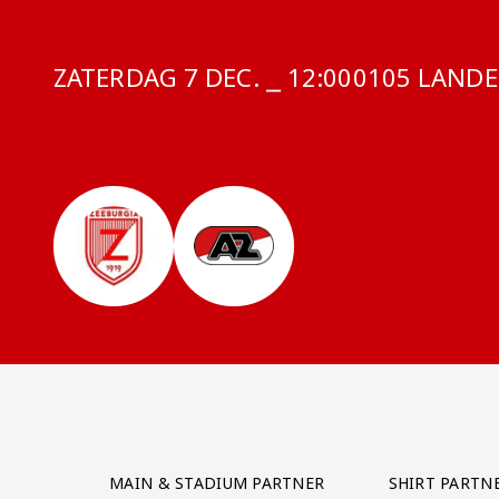
ZATERDAG 7 DEC. ⎯ 12:00
COMPETITIE
0105 LANDEL
Partner Logos Grid
MAIN & STADIUM PARTNER
SHIRT PARTN